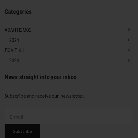
Categories
ΑΘΛΗΤΙΣΜΟΣ
2
2024
1
ΠΟΛΙΤΙΚΗ
5
2024
5
News straight into your inbox
Subscribe and receive our newsletter.
E
m
a
i
Subscribe
l