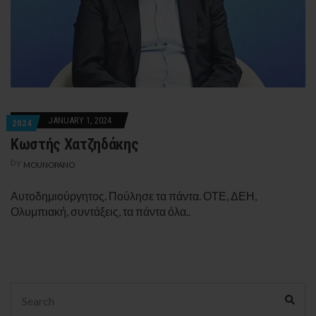
JANUARY 1, 2024
2024
Κωστής Χατζηδάκης
by
MOUNOPANO
Αυτοδημιούργητος. Πούλησε τα πάντα. ΟΤΕ, ΔΕΗ,
Ολυμπιακή, συντάξεις, τα πάντα όλα..
Search
Sear
for: