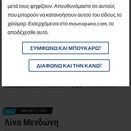
μετά τους ψηφίζουν. Απευθυνόμαστε σε αυτούς
που μπορούν να κατανοήσουν αυτού του είδους το
χιούμορ. Εισερχόμενοι στο mounopano.com, το
αποδέχεσθε αυτό.
ΣΥΜΦΩΝΩ ΚΑΙ ΜΠΟΥΚΑΡΩ!
MENU
ΛΊΝΑ ΜΕΝΔΏΝΗ
ΔΙΑΦΩΝΩ ΚΑΙ ΤΗΝ ΚΑΝΩ!
ΤΆΣΟΣ ΜΠΑΚΑΣΈΤΑΣ
BREAKING
ΠΑΝΑΓΙΏΤΗΣ ΦΑΣΟΎΛΑΣ
ΆΔΩΝΙΣ ΓΕΩΡΓΙΆΔΗΣ
ΚΩΣΤΉΣ ΧΑΤΖΗΔΆΚΗΣ
Mounop@no.com
>
ΠΟΛΙΤΙΚΗ
>
2024
>
Λίνα Μενδώνη
ΛΊΝΑ ΜΕΝΔΏΝΗ
ΤΆΣΟΣ ΜΠΑΚΑΣΈΤΑΣ
JANUARY 1, 2024
2024
Λίνα Μενδώνη
by